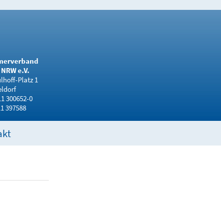
merverband
NRW e.V.
hoff-Platz 1
ldorf
11 300652-0
11 397588
akt