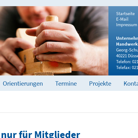
Startseite
E-Mail
Impressum
Unterneh
Handwerk 
Georg-Schul
40221 Düsse
Telefon: 02
Telefax: 02
Orientierungen
Termine
Projekte
Kont
 nur für Mitglieder