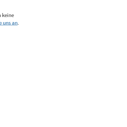
h keine
e uns an
.