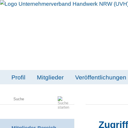
Profil
Mitglieder
Veröffentlichungen
Unternehmerverband
Startseite
Handwerk NRW e.V.
E-Mail
Georg-Schulhoff-Platz 1
Impressum
40221 Düsseldorf
Telefon: 0211 300652-0
Telefax: 0211 397588
Zugriff