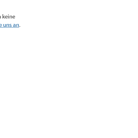
h keine
e uns an
.