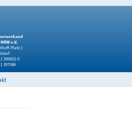
merverband
NRW e.V.
hoff-Platz 1
ldorf
11 300652-0
11 397588
akt