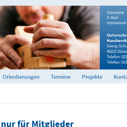
Startseite
E-Mail
Impressum
Unterneh
Handwerk 
Georg-Schul
40221 Düsse
Telefon: 02
Telefax: 02
Orientierungen
Termine
Projekte
Kont
 nur für Mitglieder