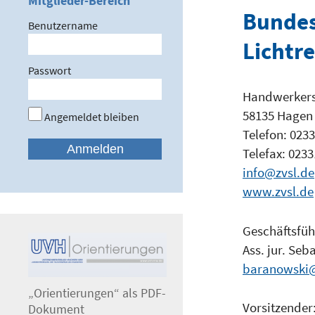
Mitglieder-Bereich
Bundes
Benutzername
Lichtr
Passwort
Handwerkerst
58135 Hagen
Angemeldet bleiben
Telefon: 0233
Telefax: 0233
info@zvsl.de
www.zvsl.de
Geschäftsfüh
Ass. jur. Se
baranowski@
„Orientierungen“ als PDF-
Vorsitzender
Dokument