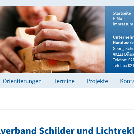
Startseite
E-Mail
Impressum
Unterneh
Handwerk 
Georg-Schul
40221 Düsse
Telefon: 02
Telefax: 02
Orientierungen
Termine
Projekte
Kont
lverband Schilder und Lichtrek