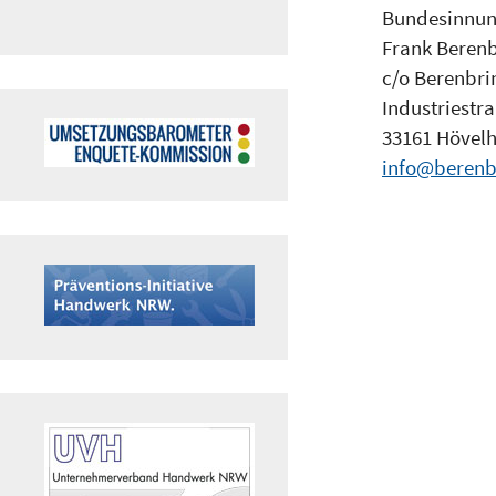
Bundesinnun
Frank Berenb
c/o Berenbr
Industriestr
33161 Hövelh
info@berenb