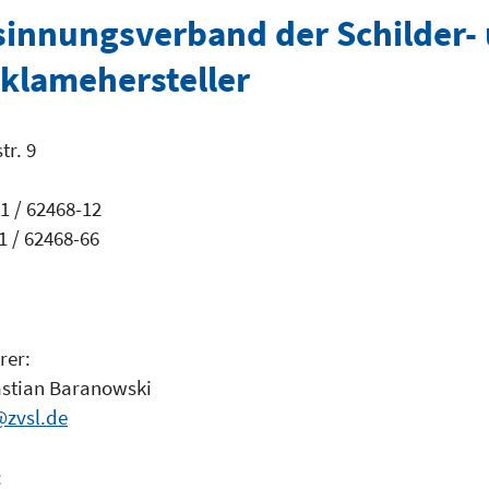
innungsverband der Schilder-
eklamehersteller
r. 9
1 / 62468-12
1 / 62468-66
rer:
bastian Baranowski
zvsl.de
: