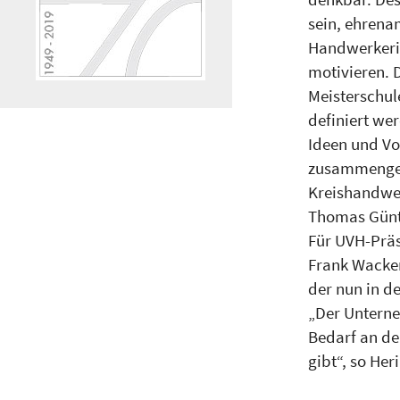
sein, ehrena
Handwerkerin
motivieren. 
Meisterschul
definiert we
Ideen und Vo
zusammengef
Kreishandwer
Thomas Günth
Für UVH-Prä
Frank Wacker
der nun in d
„Der Unterne
Bedarf an de
gibt“, so He