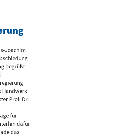
erung
ns-Joachim
abschiedung
ag begrüßt.
d
regierung
as Handwerk
er Prof. Dr.
äge für
terhin dafür
rade das