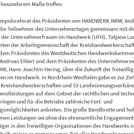
 besonderem Maße treffen.
Impulsreferat des Präsidenten von HANDWERK.NRW, Andr
 die Teilnehmer des Unternehmertages gemeinsam mit d
n der Unternehmerfrauen im Handwerk (UFH), Tatjana L
ten der Arbeitsgemeinschaft der Kreishandwerkerschaf
, dem Präsidenten des Westdeutschen Handwerkskammer
 Andreas Ehlert und dem Präsidenten des Unternehmerv
, Hans-Joachim Hering, über die Zukunft der freiwilli
en im Handwerk. In Nordrhein-Westfalen gebe es zur Zei
 Kreishandwerkerschaften und 53 Landesinnungsverbänd
ienstleistungen auf dem Gebiet der rechtlichen und tech
ringen und für die Betriebe zahlreiche Fort- und
gsmöglichkeiten anbieten. Die große Bandbreite und hoh
nen Leistungen sei ohne das ehrenamtliche Engagement
ger in den freiwilligen Organisationen des Handwerks n
halb müsse es gemeinsames Ziel aller Handwerksorgani