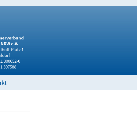
merverband
NRW e.V.
hoff-Platz 1
ldorf
11 300652-0
11 397588
akt