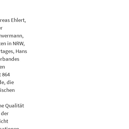
eas Ehlert,
er
anvermann,
ten in NRW,
tages, Hans
erbandes
gen
t 864
e, die
nischen
e Qualität
 der
icht
sationen