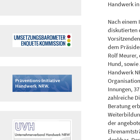
Handwerk in
Nach einem 
diskutierten
Vorsitzende
dem Präsiden
Rolf Meurer
Hund, sowie
Handwerk NRW
Organisation
Innungen, 37
zahlreiche D
Beratung erb
Weiterbildun
der angebote
Ehrenamtsträ
denkbar. Des