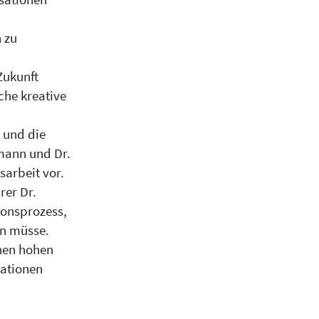
 zu
Zukunft
che kreative
 und die
mann und Dr.
arbeit vor.
er Dr.
ionsprozess,
en müsse.
inen hohen
sationen