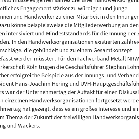
mtliches Engagement stärker zu würdigen und junge
nen und Handwerker zu einer Mitarbeit in den Innungen
Dazu könne beispielsweise die Mitgliederwerbung an den
en intensiviert und Mindeststandards für die Innung der 
rden. In den Handwerksorganisationen existierten zahlrei
rschläge, die gebündelt und zu einem Gesamtkonzept
asst werden müssten. Für den Fachverband Metall NRW
kerschaft Köln trugen die Geschäftsführer Stephan Loh
er erfolgreiche Beispiele aus der Innungs- und Verbands
sident Hans-Joachim Hering und UVH-Hauptgeschäftsführ
s war der Unternehmertag der Auftakt für einen Diskuss
en einzelnen Handwerksorganisationen fortgesetzt werd
hmertag hat gezeigt, dass es ein großes Interesse und e
m Thema der Zukunft der freiwilligen Handwerksorgani
ring und Wackers.