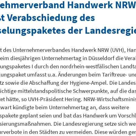
nehmerverband Handwerk NRW
t Verabschiedung des
selungspaketes der Landesregi
nt des Unternehmerverbandes Handwerk NRW (UVH), Ha
beim diesjährigen Unternehmertag in Düsseldorf die Ver
lungspaketes I durch den nordrhein-westfälischen Landt
lungspaket umfasst u.a. Änderungen beim Tariftreue- un
z sowie die Abschaffung der Hygiene-Ampel. Die Landes
richtige mittelstandspolitische Schwerpunkte, auf die d
et hätte, so UVH-Präsident Hering. NRW-Wirtschaftsminist
wart kündigte beim Unternehmertag an, dass weitere
spakete geplant seien und bat das Handwerk um Vorschl
sierungsmaßnahmen. Die Landesregierung setze sich wei
ahrverbote in den Städten zu vermeiden. Diese würden ge