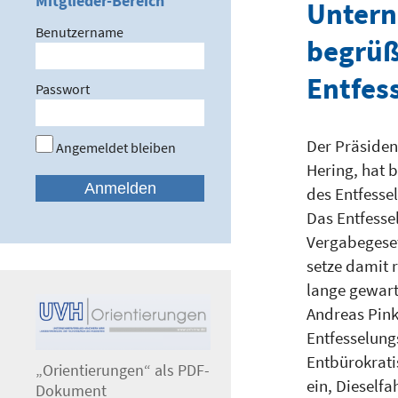
Mitglieder-Bereich
Unter
Benutzername
begrüß
Entfes
Passwort
Der Präside
Angemeldet bleiben
Hering, hat 
des Entfesse
Das Entfesse
Vergabegeset
setze damit 
lange gewart
Andreas Pink
Entfesselung
Entbürokrati
„Orientierungen“ als PDF-
ein, Dieself
Dokument